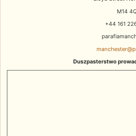
M14 4
+44 161 226
parafiamanch
manchester@p
Duszpasterstwo prowa