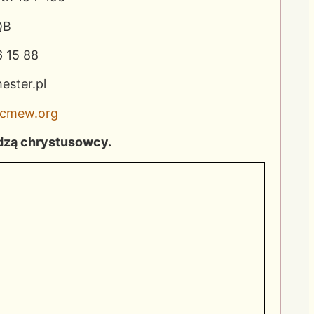
QB
 15 88
ester.pl
cmew.org
dzą chrystusowcy.