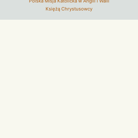
Polska Misja Katolicka w Anglii i Walii
Księżą Chrystusowcy