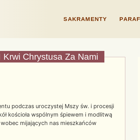
SAKRAMENTY
PARAF
I Krwi Chrystusa Za Nami
ntu podczas uroczystej Mszy św. i procesji
okół kościoła wspólnym śpiewem i modlitwą
ci wobec mijających nas mieszkańców