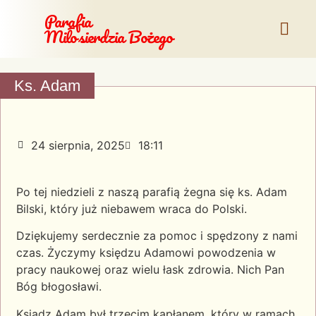
Parafia
Miłosierdzia Bożego
Ks. Adam
24 sierpnia, 2025
18:11
Po tej niedzieli z naszą parafią żegna się ks. Adam
Bilski, który już niebawem wraca do Polski.
Dziękujemy serdecznie za pomoc i spędzony z nami
czas. Życzymy księdzu Adamowi powodzenia w
pracy naukowej oraz wielu łask zdrowia. Nich Pan
Bóg błogosławi.
Ksiądz Adam był trzecim kapłanem, który w ramach