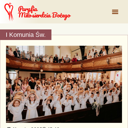
Parafia
Miłosierdzia Bożego
I Komunia Św.