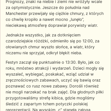
Prognozy, znaki na niebie i ziemi nie wróżyły wcale
za optymistycznie. Jeszcze do południa nad
Manchester przewijały się ciężkie chmury, z których
co chwilę kropiło a nawet mocno „lunęło”,
nieciekawą atmosferę doprawiał porywisty wiatr.
Jednakże wszystko, jak za dotknięciem
czarodziejskie różdżki, odmieniło się po 12:00, za
ołowianych chmur wyszło słońce, a wiatr, który
niczemu nie sprzyjał, odkrył błękit nieba.
Festyn zaczął się punktualnie o 13:30. Było, jak co
roku, mnóstwo atrakcji i wydarzeń. Dzieci mogły się
wyszaleć, wybiegać, poskakać, wziąć udział w
zręcznościowych zabawach, uczyć się bawią oraz
poznawać co rusz nowe zabawy. Dorośli również
nie mogli narzekać na brak zajęć. Dla głodnych piłki
przygotowaliśmy strefę kibica, gdzie mogliśmy
śledzić z zapartym tchem potyczki polskiej
reprezentacji. Na wysokim „c” stanęła załoga