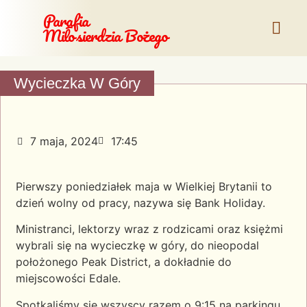
Parafia
Miłosierdzia Bożego
Wycieczka W Góry
7 maja, 2024
17:45
Pierwszy poniedziałek maja w Wielkiej Brytanii to
dzień wolny od pracy, nazywa się Bank Holiday.
Ministranci, lektorzy wraz z rodzicami oraz księżmi
wybrali się na wycieczkę w góry, do nieopodal
położonego Peak District, a dokładnie do
miejscowości Edale.
Spotkaliśmy się wszyscy razem o 9:15 na parkingu,