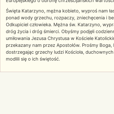
Europejskiego o obronę chrześcijańskich wartośc
Święta Katarzyno, mężna kobieto, wyproś nam łas
ponad wody grzechu, rozpaczy, zniechęcenia i bez
Odkupiciel człowieka. Mężna św. Katarzyno, wyp
dróg życia i dróg śmierci. Obyśmy podjęli codzie
umiłowania Jezusa Chrystusa w Kościele Katolick
przekazany nam przez Apostołów. Prośmy Boga, b
dostrzegając grzechy ludzi Kościoła, duchownych 
modlili się o ich świętość.