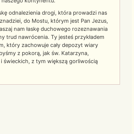
i naszego kontynentu.
kę odnalezienia drogi, która prowadzi nas
nadziei, do Mostu, którym jest Pan Jezus,
raszaj nam łaskę duchowego rozeznawania
nny trud nawrócenia. Ty jesteś przykładem
im, który zachowuje cały depozyt wiary
yśmy z pokorą, jak św. Katarzyna,
i świeckich, z tym większą gorliwością