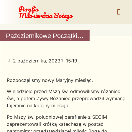
Parafia
Miłosierdzia Bożego
Październikowe Początki…
2 października, 2023
15:19
Rozpoczęliśmy nowy Maryjny miesiąc.
W niedzielę przed Mszą św. odmówiliśmy różaniec
św., a potem Żywy Różaniec przeprowadził wymianę
tajemnic na kolejny miesiąc.
Po Mszy św. południowej parafianie z SECiM
zaprezentowali krótką katechezę w postaci
pantomimy przedstawiającej miłość Boga do