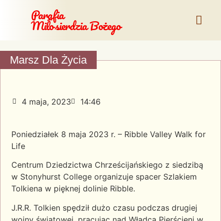
Parafia
Miłosierdzia Bożego
Marsz Dla Życia
4 maja, 2023
14:46
Poniedziałek 8 maja 2023 r. – Ribble Valley Walk for
Life
Centrum Dziedzictwa Chrześcijańskiego z siedzibą
w Stonyhurst College organizuje spacer Szlakiem
Tolkiena w pięknej dolinie Ribble.
J.R.R. Tolkien spędził dużo czasu podczas drugiej
wojny światowej, pracując nad Władcą Pierścieni w