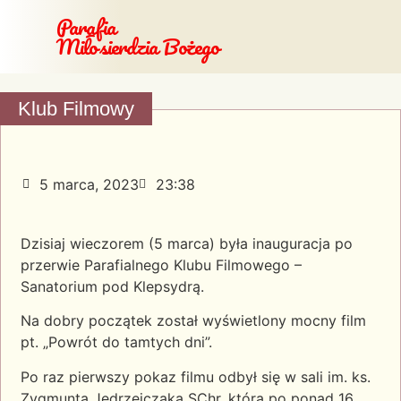
Parafia
Miłosierdzia Bożego
Klub Filmowy
5 marca, 2023
23:38
Dzisiaj wieczorem (5 marca) była inauguracja po
przerwie Parafialnego Klubu Filmowego –
Sanatorium pod Klepsydrą.
Na dobry początek został wyświetlony mocny film
pt. „Powrót do tamtych dni”.
Po raz pierwszy pokaz filmu odbył się w sali im. ks.
Zygmunta Jędrzejczaka SChr, która po ponad 16