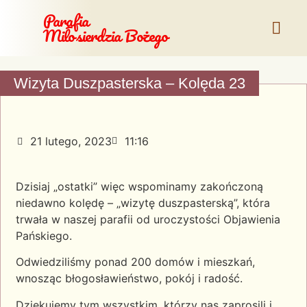
Parafia
Miłosierdzia Bożego
Wizyta Duszpasterska – Kolęda 23
21 lutego, 2023
11:16
Dzisiaj „ostatki” więc wspominamy zakończoną
niedawno kolędę – „wizytę duszpasterską”, która
trwała w naszej parafii od uroczystości Objawienia
Pańskiego.
Odwiedziliśmy ponad 200 domów i mieszkań,
wnosząc błogosławieństwo, pokój i radość.
Dziękujemy tym wszystkim, którzy nas zaprosili i