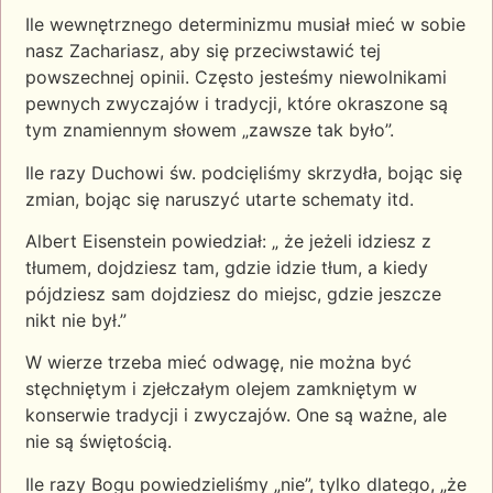
Ile wewnętrznego determinizmu musiał mieć w sobie
nasz Zachariasz, aby się przeciwstawić tej
powszechnej opinii. Często jesteśmy niewolnikami
pewnych zwyczajów i tradycji, które okraszone są
tym znamiennym słowem „zawsze tak było”.
Ile razy Duchowi św. podcięliśmy skrzydła, bojąc się
zmian, bojąc się naruszyć utarte schematy itd.
Albert Eisenstein powiedział: „ że jeżeli idziesz z
tłumem, dojdziesz tam, gdzie idzie tłum, a kiedy
pójdziesz sam dojdziesz do miejsc, gdzie jeszcze
nikt nie był.”
W wierze trzeba mieć odwagę, nie można być
stęchniętym i zjełczałym olejem zamkniętym w
konserwie tradycji i zwyczajów. One są ważne, ale
nie są świętością.
Ile razy Bogu powiedzieliśmy „nie”, tylko dlatego, „że