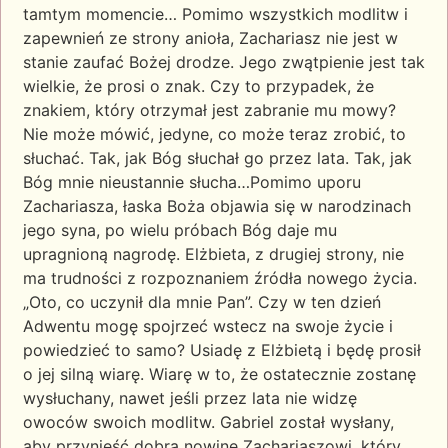
tamtym momencie… Pomimo wszystkich modlitw i
zapewnień ze strony anioła, Zachariasz nie jest w
stanie zaufać Bożej drodze. Jego zwątpienie jest tak
wielkie, że prosi o znak. Czy to przypadek, że
znakiem, który otrzymał jest zabranie mu mowy?
Nie może mówić, jedyne, co może teraz zrobić, to
słuchać. Tak, jak Bóg słuchał go przez lata. Tak, jak
Bóg mnie nieustannie słucha…Pomimo uporu
Zachariasza, łaska Boża objawia się w narodzinach
jego syna, po wielu próbach Bóg daje mu
upragnioną nagrodę. Elżbieta, z drugiej strony, nie
ma trudności z rozpoznaniem źródła nowego życia.
„Oto, co uczynił dla mnie Pan”. Czy w ten dzień
Adwentu mogę spojrzeć wstecz na swoje życie i
powiedzieć to samo? Usiadę z Elżbietą i będę prosił
o jej silną wiarę. Wiarę w to, że ostatecznie zostanę
wysłuchany, nawet jeśli przez lata nie widzę
owoców swoich modlitw. Gabriel został wysłany,
aby przynieść dobrą nowinę Zachariaszowi, który