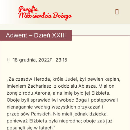
Parafia
Miłosierdzia Bożego
Adwent – Dzień XXIII
18 grudnia, 2022
23:15
„Za czasów Heroda, króla Judei, żył pewien kapłan,
imieniem Zachariasz, z oddziału Abiasza. Miał on
żonę z rodu Aarona, a na imię było jej Elżbieta.
Oboje byli sprawiedliwi wobec Boga i postępowali
nienagannie według wszystkich przykazań i
przepisów Pańskich. Nie mieli jednak dziecka,
ponieważ Elżbieta była niepłodna; oboje zaś już
posunęli się w latach.”