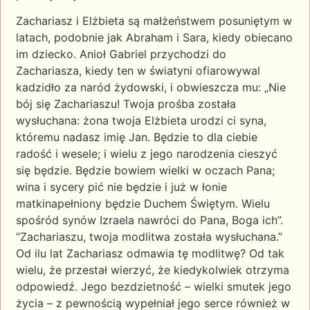
Zachariasz i Elżbieta są małżeństwem posuniętym w
latach, podobnie jak Abraham i Sara, kiedy obiecano
im dziecko. Anioł Gabriel przychodzi do
Zachariasza, kiedy ten w światyni ofiarowywal
kadzidło za naród żydowski, i obwieszcza mu: „Nie
bój się Zachariaszu! Twoja prośba została
wysłuchana: żona twoja Elżbieta urodzi ci syna,
któremu nadasz imię Jan. Będzie to dla ciebie
radość i wesele; i wielu z jego narodzenia cieszyć
się będzie. Będzie bowiem wielki w oczach Pana;
wina i sycery pić nie będzie i już w łonie
matkinapełniony będzie Duchem Świętym. Wielu
spośród synów Izraela nawróci do Pana, Boga ich”.
“Zachariaszu, twoja modlitwa została wysłuchana.”
Od ilu lat Zachariasz odmawia tę modlitwę? Od tak
wielu, że przestał wierzyć, że kiedykolwiek otrzyma
odpowiedź. Jego bezdzietność – wielki smutek jego
życia – z pewnością wypełniał jego serce również w