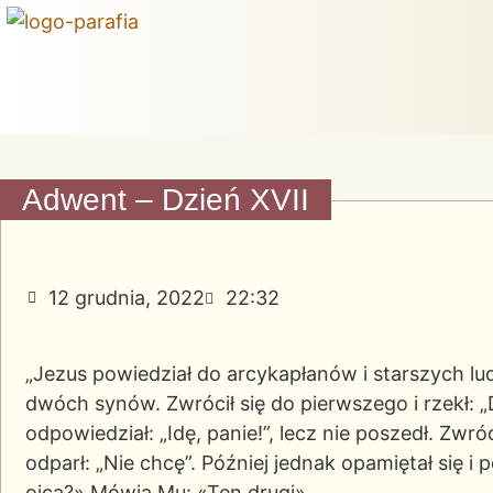
Adwent – Dzień XVII
12 grudnia, 2022
22:32
„Jezus powiedział do arcykapłanów i starszych lu
dwóch synów. Zwrócił się do pierwszego i rzekł: „D
odpowiedział: „Idę, panie!”, lecz nie poszedł. Zwró
odparł: „Nie chcę”. Później jednak opamiętał się i
ojca?» Mówią Mu: «Ten drugi». „