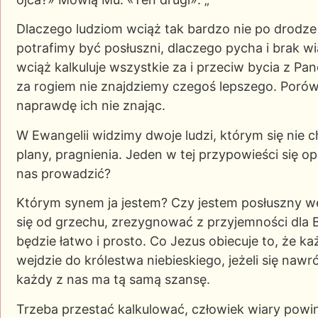
Dlaczego ludziom wciąż tak bardzo nie po drodze
potrafimy być posłuszni, dlaczego pycha i brak wi
wciąż kalkuluje wszystkie za i przeciw bycia z Pa
za rogiem nie znajdziemy czegoś lepszego. Porów
naprawdę ich nie znając.
W Ewangelii widzimy dwoje ludzi, którym się nie ch
plany, pragnienia. Jeden w tej przypowieści się op
nas prowadzić?
Którym synem ja jestem? Czy jestem posłuszny w
się od grzechu, zrezygnować z przyjemności dla B
będzie łatwo i prosto. Co Jezus obiecuje to, że ka
wejdzie do królestwa niebieskiego, jeżeli się nawr
każdy z nas ma tą samą szansę.
Trzeba przestać kalkulować, człowiek wiary powi