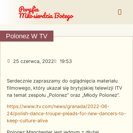
Parafia
Miłosierdzia Bożego
Polonez W TV
25 czerwca, 2022
19:53
Serdecznie zapraszamy do oglądnięcia materiału
filmowego, który ukazał się brytyjskiej telewizji ITV
na temat zespołu „Polonez” oraz „Młody Polonez”.
https://www.itv.com/news/granada/2022-06-
24/polish-dance-troupe-pleads-for-new-dancers-to-
keep-culture-alive
Polonez Manchester jest jednym z dłużej