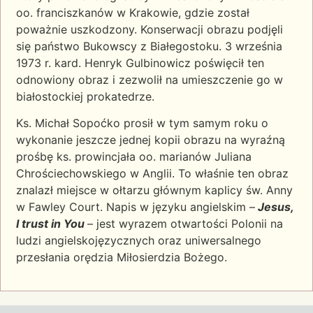
oo. franciszkanów w Krakowie, gdzie został
poważnie uszkodzony. Konserwacji obrazu podjęli
się państwo Bukowscy z Białegostoku. 3 września
1973 r. kard. Henryk Gulbinowicz poświęcił ten
odnowiony obraz i zezwolił na umieszczenie go w
białostockiej prokatedrze.
Ks. Michał Sopoćko prosił w tym samym roku o
wykonanie jeszcze jednej kopii obrazu na wyraźną
prośbę ks. prowincjała oo. marianów Juliana
Chrościechowskiego w Anglii. To właśnie ten obraz
znalazł miejsce w ołtarzu głównym kaplicy św. Anny
w Fawley Court. Napis w języku angielskim –
Jesus,
I trust in You
– jest wyrazem otwartości Polonii na
ludzi angielskojęzycznych oraz uniwersalnego
przesłania orędzia Miłosierdzia Bożego.