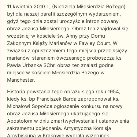
11 kwietnia 2010 r., (Niedziela Miłosierdzia Bożego)
był dla naszej parafii szczególnym wydarzeniem,
gdyż tego dnia został uroczyście intronizowany
obraz Jezusa Miłosiernego. Obraz ten znajdował się
wcześniej w kościele św. Anny przy Domu
Zakonnym Księży Marianów w Fawley Court. W
związku z opuszczeniem tego miejsca przez księży
marianów, staraniem ówczesnego proboszcza ks.
Pawła Urbanka SChr, obraz ten znalazł godne
miejsce w kościele Miłosierdzia Bożego w
Manchester.
Historia powstania tego obrazu sięga roku 1954,
kiedy ks. bp Franciszek Barda zaproponował ks.
Michałowi Sopoćce ogłoszenie konkursu na nowy
obraz Jezusa Miłosiernego ukazującego się
Apostołom w dniu zmartwychwstania i ustanowienia
sakramentu pojednania. Artystyczna Komisja
Arcybiskupa w Krakowie wybrała wizerunek