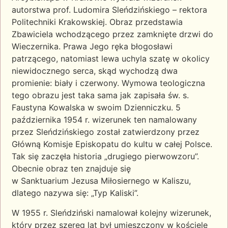
autorstwa prof. Ludomira Sleńdzińskiego – rektora
Politechniki Krakowskiej. Obraz przedstawia
Zbawiciela wchodzącego przez zamknięte drzwi do
Wieczernika. Prawa Jego ręka błogosławi
patrzącego, natomiast lewa uchyla szatę w okolicy
niewidocznego serca, skąd wychodzą dwa
promienie: biały i czerwony. Wymowa teologiczna
tego obrazu jest taka sama jak zapisała św. s.
Faustyna Kowalska w swoim Dzienniczku. 5
października 1954 r. wizerunek ten namalowany
przez Sleńdzińskiego został zatwierdzony przez
Główną Komisje Episkopatu do kultu w całej Polsce.
Tak się zaczęła historia „drugiego pierwowzoru”.
Obecnie obraz ten znajduje się
w Sanktuarium Jezusa Miłosiernego w Kaliszu,
dlatego nazywa się: „Typ Kaliski”.
W 1955 r. Sleńdziński namalował kolejny wizerunek,
który przez szereg lat był umieszczony w kościele