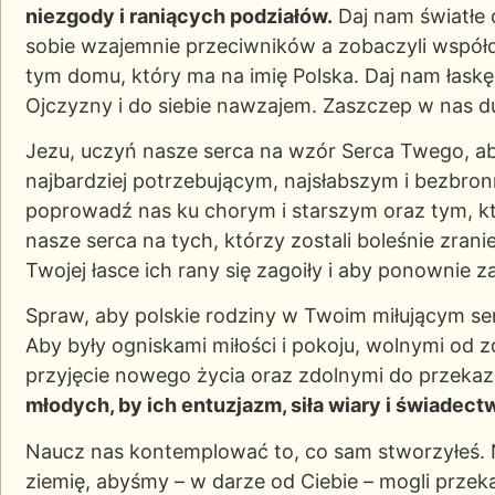
niezgody i raniących podziałów.
Daj nam światłe 
sobie wzajemnie przeciwników a zobaczyli wsp
tym domu, który ma na imię Polska. Daj nam łaskę 
Ojczyzny i do siebie nawzajem. Zaszczep w nas 
Jezu, uczyń nasze serca na wzór Serca Twego, aby
najbardziej potrzebującym, najsłabszym i bezbro
poprowadź nas ku chorym i starszym oraz tym, k
nasze serca na tych, którzy zostali boleśnie zrani
Twojej łasce ich rany się zagoiły i aby ponownie z
Spraw, aby polskie rodziny w Twoim miłującym se
Aby były ogniskami miłości i pokoju, wolnymi od z
przyjęcie nowego życia oraz zdolnymi do przeka
młodych, by ich entuzjazm, siła wiary i świadec
Naucz nas kontemplować to, co sam stworzyłeś. 
ziemię, abyśmy – w darze od Ciebie – mogli przeka