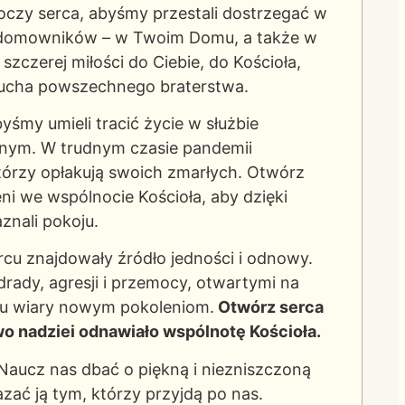
oczy serca, abyśmy przestali dostrzegać w
ółdomowników – w Twoim Domu, a także w
szczerej miłości do Ciebie, do Kościoła,
ducha powszechnego braterstwa.
śmy umieli tracić życie w służbie
nnym. W trudnym czasie pandemii
tórzy opłakują swoich zmarłych. Otwórz
eni we wspólnocie Kościoła, aby dzięki
aznali pokoju.
rcu znajdowały źródło jedności i odnowy.
drady, agresji i przemocy, otwartymi na
zu wiary nowym pokoleniom.
Otwórz serca
two nadziei odnawiało wspólnotę Kościoła.
Naucz nas dbać o piękną i niezniszczoną
zać ją tym, którzy przyjdą po nas.