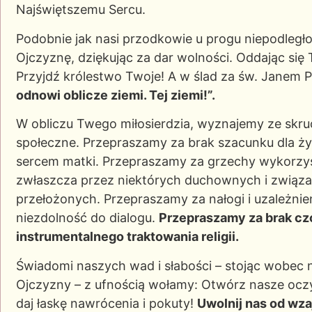
Najświętszemu Sercu.
Podobnie jak nasi przodkowie u progu niepodległośc
Ojczyznę, dziękując za dar wolności. Oddając si
Przyjdź królestwo Twoje! A w ślad za św. Janem 
odnowi oblicze ziemi. Tej ziemi!”.
W obliczu Twego miłosierdzia, wyznajemy ze skru
społeczne. Przepraszamy za brak szacunku dla ży
sercem matki. Przepraszamy za grzechy wykorzys
zwłaszcza przez niektórych duchownych i związa
przełożonych. Przepraszamy za nałogi i uzależnien
niezdolność do dialogu.
Przepraszamy za brak czc
instrumentalnego traktowania religii.
Świadomi naszych wad i słabości – stojąc wobec 
Ojczyzny – z ufnością wołamy: Otwórz nasze oczy,
daj łaskę nawrócenia i pokuty!
Uwolnij nas od wza