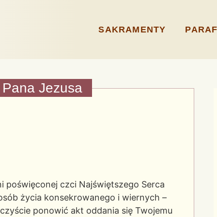
SAKRAMENTY
PARAF
a Pana Jezusa
yni poświęconej czci Najświętszego Serca
osób życia konsekrowanego i wiernych –
roczyście ponowić akt oddania się Twojemu