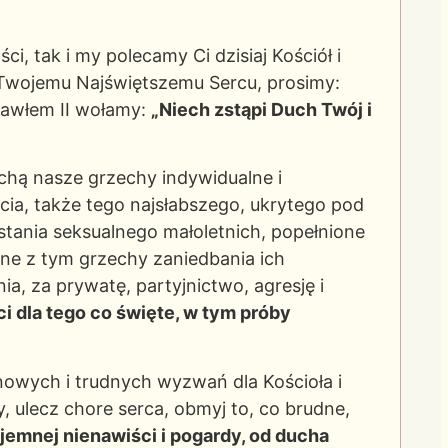
i, tak i my polecamy Ci dzisiaj Kościół i
ę Twojemu Najświętszemu Sercu, prosimy:
Pawłem II wołamy:
„Niech zstąpi Duch Twój i
chą nasze grzechy indywidualne i
cia, także tego najsłabszego, ukrytego pod
tania seksualnego małoletnich, popełnione
ne z tym grzechy zaniedbania ich
ia, za prywatę, partyjnictwo, agresję i
i dla tego co święte, w tym próby
nowych i trudnych wyzwań dla Kościoła i
 ulecz chore serca, obmyj to, co brudne,
jemnej nienawiści i pogardy, od ducha