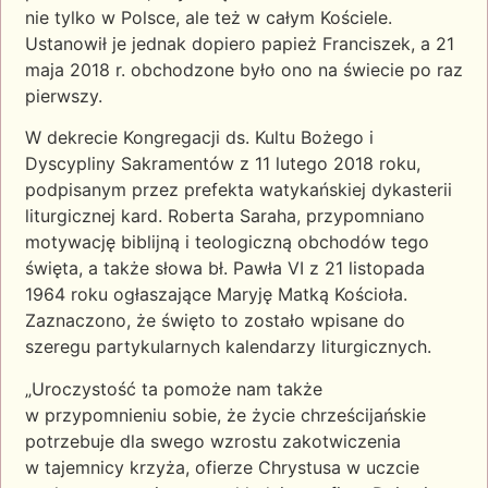
nie tylko w Polsce, ale też w całym Kościele.
Ustanowił je jednak dopiero papież Franciszek, a 21
maja 2018 r. obchodzone było ono na świecie po raz
pierwszy.
W dekrecie Kongregacji ds. Kultu Bożego i
Dyscypliny Sakramentów z 11 lutego 2018 roku,
podpisanym przez prefekta watykańskiej dykasterii
liturgicznej kard. Roberta Saraha, przypomniano
motywację biblijną i teologiczną obchodów tego
święta, a także słowa bł. Pawła VI z 21 listopada
1964 roku ogłaszające Maryję Matką Kościoła.
Zaznaczono, że święto to zostało wpisane do
szeregu partykularnych kalendarzy liturgicznych.
„Uroczystość ta pomoże nam także
w przypomnieniu sobie, że życie chrześcijańskie
potrzebuje dla swego wzrostu zakotwiczenia
w tajemnicy krzyża, ofierze Chrystusa w uczcie