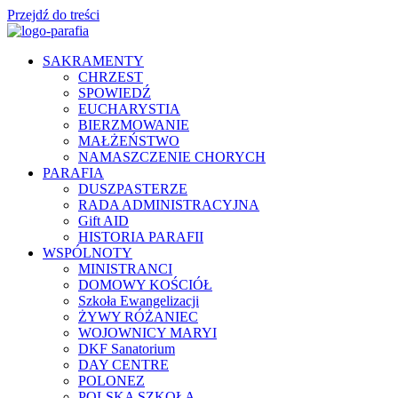
Przejdź do treści
SAKRAMENTY
CHRZEST
SPOWIEDŹ
EUCHARYSTIA
BIERZMOWANIE
MAŁŻEŃSTWO
NAMASZCZENIE CHORYCH
PARAFIA
DUSZPASTERZE
RADA ADMINISTRACYJNA
Gift AID
HISTORIA PARAFII
WSPÓLNOTY
MINISTRANCI
DOMOWY KOŚCIÓŁ
Szkoła Ewangelizacji
ŻYWY RÓŻANIEC
WOJOWNICY MARYI
DKF Sanatorium
DAY CENTRE
POLONEZ
POLSKA SZKOŁA