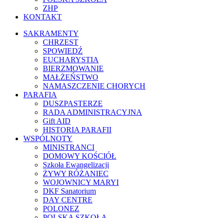
ZHP
KONTAKT
SAKRAMENTY
CHRZEST
SPOWIEDŹ
EUCHARYSTIA
BIERZMOWANIE
MAŁŻEŃSTWO
NAMASZCZENIE CHORYCH
PARAFIA
DUSZPASTERZE
RADA ADMINISTRACYJNA
Gift AID
HISTORIA PARAFII
WSPÓLNOTY
MINISTRANCI
DOMOWY KOŚCIÓŁ
Szkoła Ewangelizacji
ŻYWY RÓŻANIEC
WOJOWNICY MARYI
DKF Sanatorium
DAY CENTRE
POLONEZ
POLSKA SZKOŁA