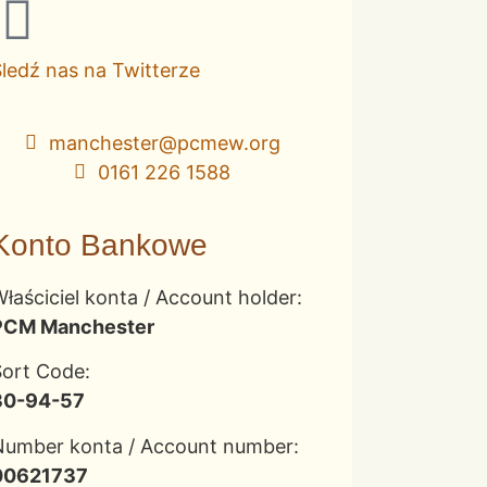
ledź nas na Twitterze
manchester@pcmew.org
0161 226 1588
Konto Bankowe
łaściciel konta / Account holder:
PCM Manchester
Sort Code:
30-94-57
Number konta / Account number:
00621737