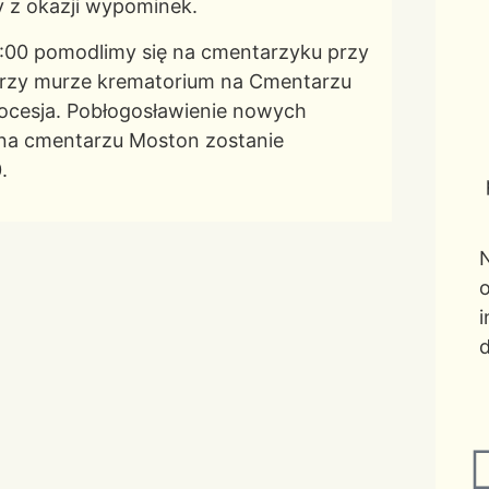
ry z okazji wypominek.
10:00 pomodlimy się na cmentarzyku przy
 przy murze krematorium na Cmentarzu
rocesja. Pobłogosławienie nowych
 na cmentarzu Moston zostanie
.
N
o
i
d