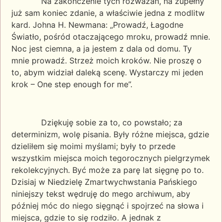
Na zakończenie tych rozważań, na zupełny
już sam koniec zdanie, a właściwie jedna z modlitw
kard. Johna H. Newmana: „Prowadź, Łagodne
Światło, pośród otaczającego mroku, prowadź mnie.
Noc jest ciemna, a ja jestem z dala od domu. Ty
mnie prowadź. Strzeż moich kroków. Nie proszę o
to, abym widział daleką scenę. Wystarczy mi jeden
krok – One step enough for me”.
Dziękuję sobie za to, co powstało; za
determinizm, wolę pisania. Były różne miejsca, gdzie
dzieliłem się moimi myślami; były to przede
wszystkim miejsca moich tegorocznych pielgrzymek
rekolekcyjnych. Być może za parę lat sięgnę po to.
Dzisiaj w Niedzielę Zmartwychwstania Pańskiego
niniejszy tekst wędruję do mego archiwum, aby
później móc do niego sięgnąć i spojrzeć na słowa i
miejsca, gdzie to się rodziło. A jednak z