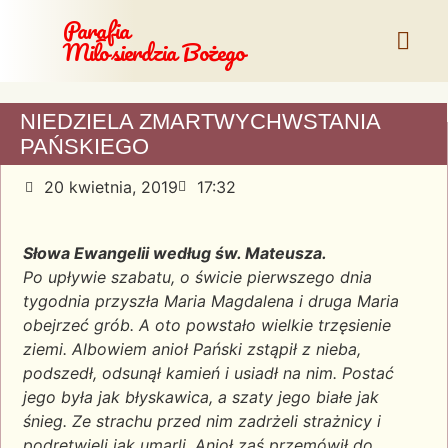
Parafia
Miłosierdzia Bożego
NIEDZIELA ZMARTWYCHWSTANIA
PAŃSKIEGO
20 kwietnia, 2019
17:32
Słowa Ewangelii według św. Mateusza.
Po upływie szabatu, o świcie pierwszego dnia
tygodnia przyszła Maria Magdalena i druga Maria
obejrzeć grób. A oto powstało wielkie trzęsienie
ziemi. Albowiem anioł Pański zstąpił z nieba,
podszedł, odsunął kamień i usiadł na nim. Postać
jego była jak błyskawica, a szaty jego białe jak
śnieg. Ze strachu przed nim zadrżeli strażnicy i
podrętwieli jak umarli. Anioł zaś przemówił do