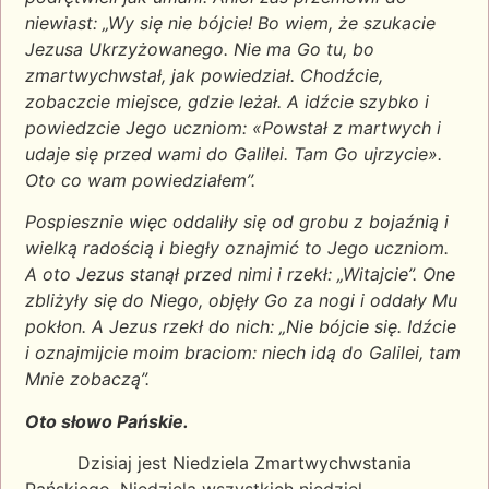
niewiast: „Wy się nie bójcie! Bo wiem, że szukacie
Jezusa Ukrzyżowanego. Nie ma Go tu, bo
zmartwychwstał, jak powiedział. Chodźcie,
zobaczcie miejsce, gdzie leżał. A idźcie szybko i
powiedzcie Jego uczniom: «Powstał z martwych i
udaje się przed wami do Galilei. Tam Go ujrzycie».
Oto co wam powiedziałem”.
Pospiesznie więc oddaliły się od grobu z bojaźnią i
wielką radością i biegły oznajmić to Jego uczniom.
A oto Jezus stanął przed nimi i rzekł: „Witajcie”. One
zbliżyły się do Niego, objęły Go za nogi i oddały Mu
pokłon. A Jezus rzekł do nich: „Nie bójcie się. Idźcie
i oznajmijcie moim braciom: niech idą do Galilei, tam
Mnie zobaczą”.
Oto słowo Pańskie.
Dzisiaj jest Niedziela Zmartwychwstania