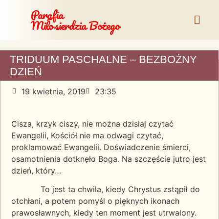
Parafia
Miłosierdzia Bożego
TRIDUUM PASCHALNE – BEZBOŻNY
DZIEŃ
19 kwietnia, 2019
23:35
Cisza, krzyk ciszy, nie można dzisiaj czytać
Ewangelii, Kościół nie ma odwagi czytać,
proklamować Ewangelii. Doświadczenie śmierci,
osamotnienia dotknęło Boga. Na szczęście jutro jest
dzień, który…
To jest ta chwila, kiedy Chrystus zstąpił do
otchłani, a potem pomyśl o pięknych ikonach
prawosławnych, kiedy ten moment jest utrwalony.