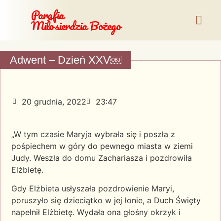
Parafia
Miłosierdzia Bożego
Adwent – Dzień XXV￼
20 grudnia, 2022
23:47
„W tym czasie Maryja wybrała się i poszła z
pośpiechem w góry do pewnego miasta w ziemi
Judy. Weszła do domu Zachariasza i pozdrowiła
Elżbietę.
Gdy
Elżbieta usłyszała pozdrowienie Maryi,
poruszyło się dzieciątko w jej łonie, a Duch Święty
napełnił Elżbietę. Wydała ona głośny okrzyk i