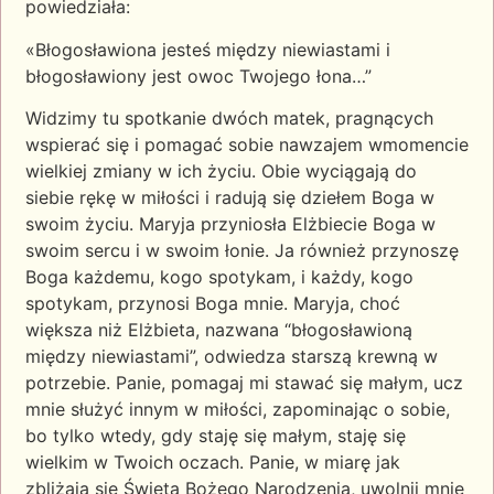
powiedziała:
«Błogosławiona jesteś między niewiastami i
błogosławiony jest owoc Twojego łona…”
Widzimy tu spotkanie dwóch matek, pragnących
wspierać się i pomagać sobie nawzajem wmomencie
wielkiej zmiany w ich życiu. Obie wyciągają do
siebie rękę w miłości i radują się dziełem Boga w
swoim życiu. Maryja przyniosła Elżbiecie Boga w
swoim sercu i w swoim łonie. Ja również przynoszę
Boga każdemu, kogo spotykam, i każdy, kogo
spotykam, przynosi Boga mnie. Maryja, choć
większa niż Elżbieta, nazwana “błogosławioną
między niewiastami”, odwiedza starszą krewną w
potrzebie. Panie, pomagaj mi stawać się małym, ucz
mnie służyć innym w miłości, zapominając o sobie,
bo tylko wtedy, gdy staję się małym, staję się
wielkim w Twoich oczach. Panie, w miarę jak
zbliżają się Święta Bożego Narodzenia, uwolnij mnie