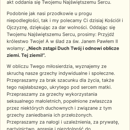
akt oddania się Twojemu Najświętszemu Sercu.
Podobnie jak nasi przodkowie u progu
niepodległości, tak i my polecamy Ci dzisiaj Kościół i
Ojczyznę, dziękując za dar wolności. Oddając się
Twojemu Najświętszemu Sercu, prosimy: Przyjdź
królestwo Twoje! A w ślad za św. Janem Pawłem II
wołamy:
„Niech zstąpi Duch Twój i odnowi oblicze
ziemi. Tej ziemi!”.
W obliczu Twego miłosierdzia, wyznajemy ze
skruchą nasze grzechy indywidualne i społeczne.
Przepraszamy za brak szacunku dla życia, także
tego najsłabszego, ukrytego pod sercem matki.
Przepraszamy za grzechy wykorzystania
seksualnego małoletnich, popełnione zwłaszcza
przez niektórych duchownych i związane z tym
grzechy zaniedbania ich przełożonych.
Przepraszamy za nałogi i uzależnienia, za prywatę,
partyjnictwo, agresję i niezdolność do