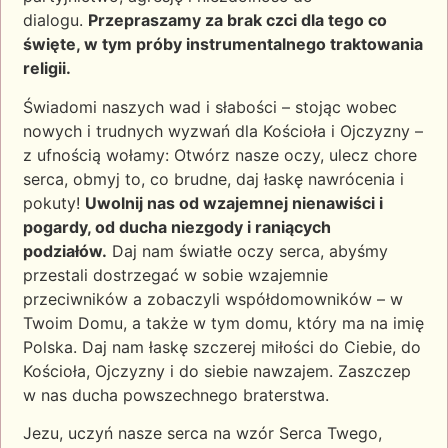
dialogu.
Przepraszamy za brak czci dla tego co
święte, w tym próby instrumentalnego traktowania
religii.
Świadomi naszych wad i słabości – stojąc wobec
nowych i trudnych wyzwań dla Kościoła i Ojczyzny –
z ufnością wołamy: Otwórz nasze oczy, ulecz chore
serca, obmyj to, co brudne, daj łaskę nawrócenia i
pokuty!
Uwolnij nas od wzajemnej nienawiści i
pogardy, od ducha niezgody i raniących
podziałów.
Daj nam światłe oczy serca, abyśmy
przestali dostrzegać w sobie wzajemnie
przeciwników a zobaczyli współdomowników – w
Twoim Domu, a także w tym domu, który ma na imię
Polska. Daj nam łaskę szczerej miłości do Ciebie, do
Kościoła, Ojczyzny i do siebie nawzajem. Zaszczep
w nas ducha powszechnego braterstwa.
Jezu, uczyń nasze serca na wzór Serca Twego,