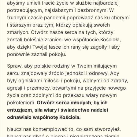
abyśmy umieli tracić życie w służbie najbardziej
potrzebującym, najsłabszym i bezbronnym. W
trudnym czasie pandemii poprowadź nas ku chorym
i starszym oraz tym, którzy opłakują swoich
zmarłych. Otwórz nasze serca na tych, którzy
zostali boleśnie zranieni we wspólnocie Kościoła,
aby dzięki Twojej łasce ich rany się zagoiły i aby
ponownie zaznali pokoju.
Spraw, aby polskie rodziny w Twoim miłującym
sercu znajdowały źródło jedności i odnowy. Aby
były ogniskami miłości i pokoju, wolnymi od zdrady,
agresji i przemocy, otwartymi na przyjęcie nowego
życia oraz zdolnymi do przekazu wiary nowym
pokoleniom.
Otwórz serca młodych, by ich
entuzjazm, siła wiary i świadectwo nadziei
odnawiało wspólnotę Kościoła.
Naucz nas kontemplować to, co sam stworzyłeś.
Naucz nas dbać o piękną i niezniszczoną ziemię,