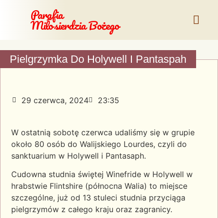
Parafia
Miłosierdzia Bożego
Pielgrzymka Do Holywell I Pantaspah
29 czerwca, 2024
23:35
W ostatnią sobotę czerwca udaliśmy się w grupie
około 80 osób do Walijskiego Lourdes, czyli do
sanktuarium w Holywell i Pantasaph.
Cudowna studnia świętej Winefride w Holywell w
hrabstwie Flintshire (północna Walia) to miejsce
szczególne, już od 13 stuleci studnia przyciąga
pielgrzymów z całego kraju oraz zagranicy.