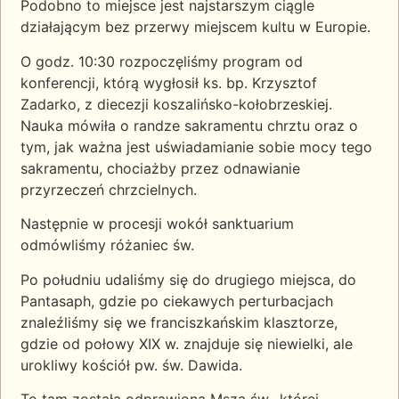
Podobno to miejsce jest najstarszym ciągle
działającym bez przerwy miejscem kultu w Europie.
O godz. 10:30 rozpoczęliśmy program od
konferencji, którą wygłosił ks.
bp. Krzysztof
Zadarko, z diecezji koszalińsko-kołobrzeskiej.
Nauka mówiła o randze sakramentu chrztu oraz o
tym, jak ważna jest uświadamianie sobie mocy tego
sakramentu, chociażby przez odnawianie
przyrzeczeń chrzcielnych.
Następnie w procesji wokół sanktuarium
odmówliśmy różaniec św.
Po południu udaliśmy się do drugiego miejsca, do
Pantasaph, gdzie po ciekawych perturbacjach
znaleźliśmy się we franciszkańskim klasztorze,
gdzie od połowy XIX w. znajduje się niewielki, ale
urokliwy kościół pw. św. Dawida.
To tam została odprawiona Msza św., której