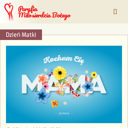
Parafia
Miłosierdzia Bożego
Dzień Matki