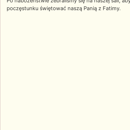
Po nabożeństwie zebraliśmy się na naszej sali, ab
poczęstunku świętować naszą Panią z Fatimy.