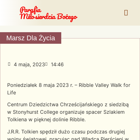
Parafia
Miłosierdzia Bożego
Marsz Dla Życia
4 maja, 2023
14:46
Poniedziałek 8 maja 2023 r. – Ribble Valley Walk for
Life
Centrum Dziedzictwa Chrześcijańskiego z siedzibą
w Stonyhurst College organizuje spacer Szlakiem
Tolkiena w pięknej dolinie Ribble.
J.R.R. Tolkien spędził dużo czasu podczas drugiej
wojny światowej, pracując nad Władcą Pierścieni w