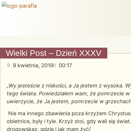
Wielki Post – Dzień XXXV
9 kwietnia, 2019
00:17
„Wy jesteście z niskości, a Ja jestem z wysoka. Wy
tego świata. Powiedziałem wam, że pomrzecie w g
uwierzycie, że Ja jestem, pomrzecie w grzechach
Nie ma innego zbawienia poza krzyżem Chrystusa. 
obietnice, były i tyle. Krzyż stoi, gdy wali się św
drogowskaz, gdzie i jak mam żyć/