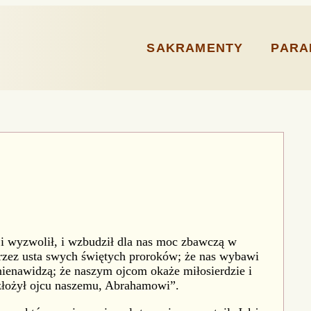
SAKRAMENTY
PARA
 i wyzwolił, i wzbudził dla nas moc zbawczą w
rzez usta swych świętych proroków; że nas wybawi
 nienawidzą; że naszym ojcom okaże miłosierdzie i
złożył ojcu naszemu, Abrahamowi”.