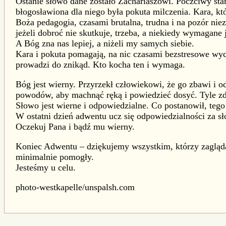
Ostanie słowo dane zostało Zachariaszowi. Poczciwy star
błogosławiona dla niego była pokuta milczenia. Kara, kt
Boża pedagogia, czasami brutalna, trudna i na pozór nie
jeżeli dobroć nie skutkuje, trzeba, a niekiedy wymagane je
A Bóg zna nas lepiej, a niżeli my samych siebie.
Kara i pokuta pomagają, na nic czasami bezstresowe wych
prowadzi do znikąd. Kto kocha ten i wymaga.
Bóg jest wierny. Przyrzekł człowiekowi, że go zbawi i od
powodów, aby machnąć ręką i powiedzieć dosyć. Tyle zdra
Słowo jest wierne i odpowiedzialne. Co postanowił, tego
W ostatni dzień adwentu ucz się odpowiedzialności za sł
Oczekuj Pana i bądź mu wierny.
Koniec Adwentu – dziękujemy wszystkim, którzy zagląda
minimalnie pomogły.
Jesteśmy u celu.
photo-westkapelle/
unspalsh.com