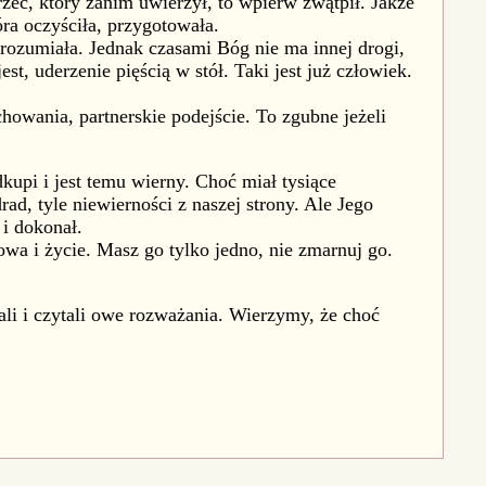
zec, który zanim uwierzył, to wpierw zwątpił. Jakże
óra oczyściła, przygotowała.
zrozumiała. Jednak czasami Bóg nie ma innej drogi,
st, uderzenie pięścią w stół. Taki jest już człowiek.
owania, partnerskie podejście. To zgubne jeżeli
kupi i jest temu wierny. Choć miał tysiące
d, tyle niewierności z naszej strony. Ale Jego
 i dokonał.
owa i życie. Masz go tylko jedno, nie zmarnuj go.
li i czytali owe rozważania. Wierzymy, że choć